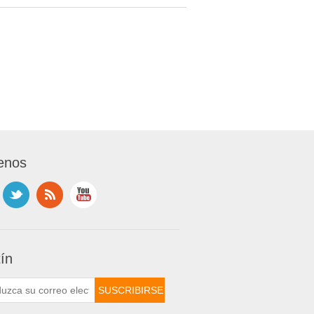
enos
tín