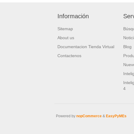
Información
Serv
Sitemap
Búsq
About us
Notic
Documentacion Tienda Virtual
Blog
Contactenos
Produ
Nuevo
Intel
Intel
4
Powered by
nopCommerce
&
EasyPyMEs