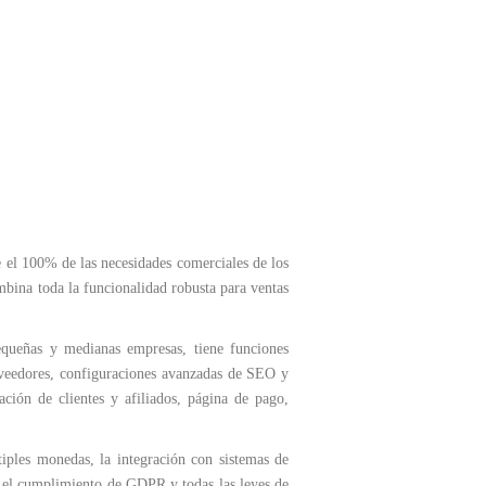
el 100% de las necesidades comerciales de los
bina toda la funcionalidad robusta para ventas
queñas y medianas empresas, tiene funciones
oveedores, configuraciones avanzadas de SEO y
ción de clientes y afiliados, página de pago,
ltiples monedas, la integración con sistemas de
s, el cumplimiento de GDPR y todas las leyes de